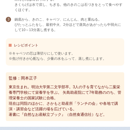
きくらげは水で戻し、ちぎる。他のきのこは石づきをとって食べやす
くほぐす。
鍋底から、きのこ、キャベツ、にんじん、肉と重ねる。
ぴたっとふたをし、最初中火、2分ほどで蒸気があがったら中弱火に
して10～13分蒸し煮する。
レシピポイント
※
キャベツの芯は薄切りにして使います。
※
焦げ付きが心配なら、少量の水をふって、蒸し煮にします。
監修：岡本正子
東京生まれ。明治大学第二文学部卒。3人の子を育てながら二葉栄
養専門学校にて栄養学を学ぶ。 矢島助産院にて7年勤務ののち、管
理栄養士の国家試験に合格。
現在は同院のほかに、さかもと助産所「ランチの会」や各地で講
演・講習会など活躍の場を広げている。
著書に『自然なお産献立ブック』（自然食通信社）など。