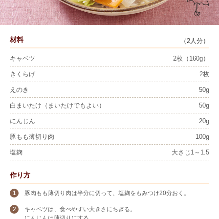
材料
（2人分）
キャベツ
2枚（160g）
きくらげ
2枚
えのき
50g
白まいたけ（まいたけでもよい）
50g
にんじん
20g
豚もも薄切り肉
100g
塩麹
大さじ1～1.5
作り方
豚肉もも薄切り肉は半分に切って、塩麹をもみつけ20分おく。
キャベツは、食べやすい大きさにちぎる。
にんじんは薄切りにする。