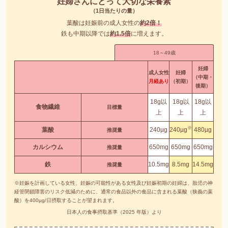
妊婦さんにとって大切な栄養素
（1日当たりの量）
葉酸は妊娠前の成人女性の
約2倍！
鉄も中期以降では
約1.5倍
に増えます。
18～49歳
妊婦
成人女性
妊婦
（中期・
月経あり
（初期）
後期）
18g以
18g以
18g以
食物繊維
目標量
上
上
上
※
葉酸
240µg
240µg
480µg
推奨量
カルシウム
650mg
650mg
650mg
推奨量
鉄
10.5mg
8.5mg
14.5mg
推奨量
※妊娠を計画している女性、妊娠の可能性がある女性及び妊娠初期の妊婦は、胎児の神
経管閉鎖障害のリスク低減のために、通常の食品以外の食品に含まれる葉酸（狭義の葉
酸）を400µg/日摂取することが望まれます。
日本人の食事摂取基準（2025 年版）より