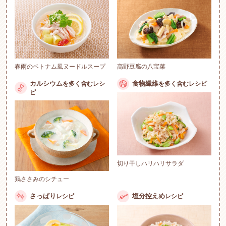
春雨のベトナム風ヌードルスープ
高野豆腐の八宝菜
カルシウム
食物繊維
を多く含む
レシ
を多く含む
レシピ
ピ
切り干しハリハリサラダ
鶏ささみのシチュー
さっぱり
塩分控えめ
レシピ
レシピ