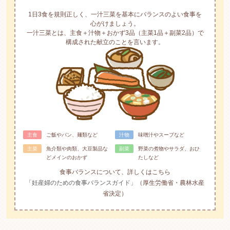
1日3食を規則正しく、一汁三菜を基本にバランスのよい食事を
心がけましょう。
一汁三菜とは、主食＋汁物＋おかず3品（主菜1品＋副菜2品）で
構成された献立のことを言います。
主食
ご飯やパン、麺類など
汁物
味噌汁やスープなど
主菜
魚介類や肉類、大豆製品な
副菜
野菜の煮物やサラダ、おひ
どメインのおかず
たしなど
食事バランスについて、詳しくはこちら
「妊産婦のための食事バランスガイド」
（厚生労働省・農林水産
省決定）