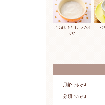
さつまいもとミルクのお
バ
かゆ
月齢
でさがす
分類
でさがす