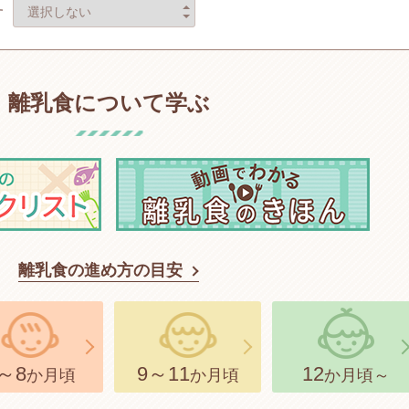
す
離乳食について学ぶ
離乳食の進め方の目安
～8
9～11
12
か月頃
か月頃
か月頃～