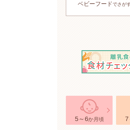
ベビーフード
でさが
5～6
7
か月頃